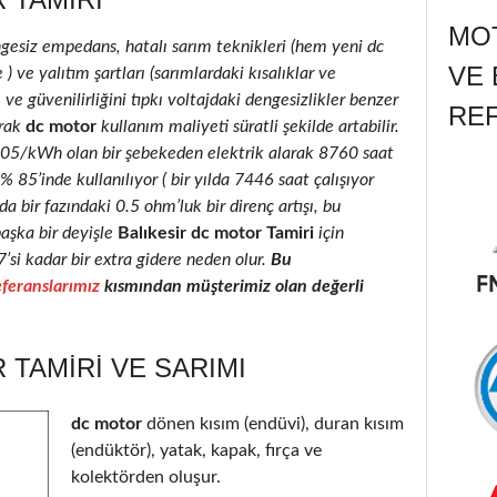
MOT
ngesiz empedans, hatalı sarım teknikleri (hem yeni dc
VE 
 ve yalıtım şartları (sarımlardaki kısalıklar ve
 ve güvenilirliğini tıpkı voltajdaki dengesizlikler benzer
RE
rak
dc motor
kullanım maliyeti süratli şekilde artabilir.
0.05/kWh olan bir şebekeden elektrik alarak 8760 saat
85’inde kullanılıyor ( bir yılda 7446 saat çalışıyor
a bir fazındaki 0.5 ohm’luk bir direnç artışı, bu
şka bir deyişle
Balıkesir dc motor Tamiri
için
7’si kadar bir extra gidere neden olur.
Bu
feranslarımız
kısmından müşterimiz olan değerli
 TAMIRI VE SARIMI
dc motor
dönen kısım (endüvi), duran kısım
(endüktör), yatak, kapak, fırça ve
kolektörden oluşur.