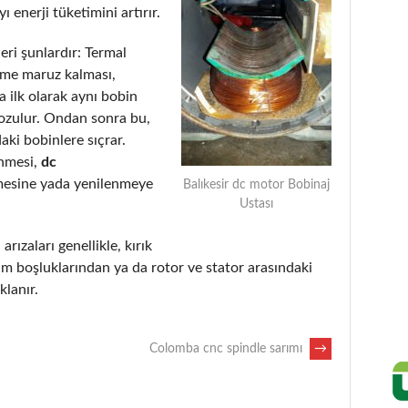
 enerji tüketimini artırır.
eri şunlardır: Termal
eme maruz kalması,
 ilk olarak aynı bobin
bozulur. Ondan sonra bu,
aki bobinlere sıçrar.
enmesi,
dc
mesine yada yenilenmeye
Balıkesir dc motor Bobinaj
Ustası
arızaları genellikle, kırık
m boşluklarından ya da rotor ve stator arasındaki
lanır.
Colomba cnc spindle sarımı
→