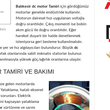
Balıkesir dc motor Tamiri
için gördüğümüz
motorlar genelde endüstride kullanılır.
Motorun dairesel hızı uygulanan voltajla
doğru orantılıdır. Çıkış momenti ise bobin
kımı
akım gücü ile doğru orantılıdır. Eğer
hareket duyarlı bir halde denetlenmek
isteniyorsa geri besleme kullanılmalıdır.
 yer ve hız algılayıcıları bulundurur. Büyük
dc
ufak olanlarında sabit mıknatıs statorlar bulunur.
nılmasıyla yüksek güç/ağırlık oranlarına ulaşılır.
 TAMIRI VE BAKIMI
ze gelen motorlarda
: Yataklama, hatalı eksenel
 sorunları. Elektrik
’ini kapsayan yataklama
or
sürtünme ve sarım