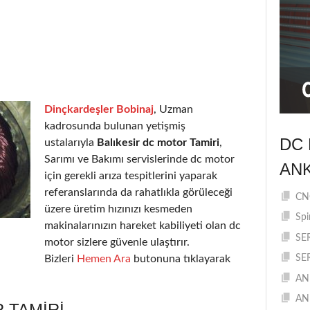
Dinçkardeşler Bobinaj
, Uzman
kadrosunda bulunan yetişmiş
DC 
ustalarıyla
Balıkesir dc motor Tamiri
,
Sarımı ve Bakımı servislerinde dc motor
AN
için gerekli arıza tespitlerini yaparak
referanslarında da rahatlıkla görüleceği
CNC
üzere üretim hızınızı kesmeden
Spi
makinalarınızın hareket kabiliyeti olan dc
SE
motor sizlere güvenle ulaştırır.
Bizleri
Hemen Ara
butonuna tıklayarak
SE
AN
AN
 TAMIRI