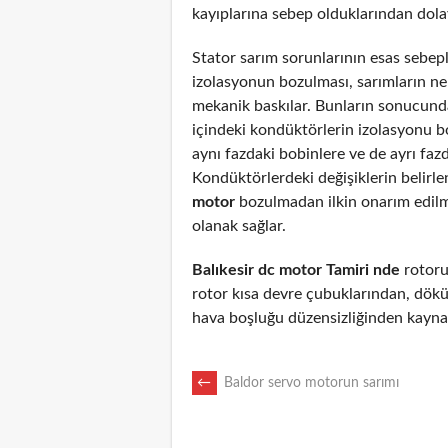
kayıplarına sebep olduklarından dolayı
Stator sarım sorunlarının esas sebepl
izolasyonun bozulması, sarımların n
mekanik baskılar. Bunların sonucunda
içindeki kondüktörlerin izolasyonu 
aynı fazdaki bobinlere ve de ayrı fazd
Kondüktörlerdeki değişiklerin belirl
motor
bozulmadan ilkin onarım edil
olanak sağlar.
Balıkesir dc motor Tamiri nde
rotoru 
rotor kısa devre çubuklarından, dökü
hava boşluğu düzensizliğinden kaynak
POST
←
Baldor servo motorun sarımı