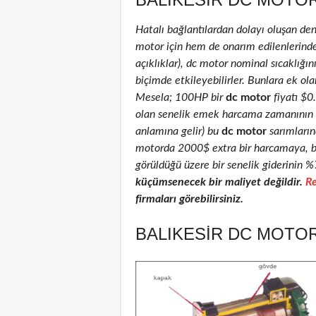
Hatalı bağlantılardan dolayı oluşan de
motor için hem de onarım edilenlerinde )
açıklıklar), dc motor nominal sıcaklığını
biçimde etkileyebilirler. Bunlara ek ola
Mesela; 100HP bir
dc motor
fiyatı $
olan senelik emek harcama zamanının % 
anlamına gelir) bu
dc motor
sarımlarınd
motorda 2000$ extra bir harcamaya, ba
görüldüğü üzere bir senelik giderinin %
küçümsenecek bir maliyet değildir.
Re
firmaları görebilirsiniz.
BALIKESIR DC MOTOR