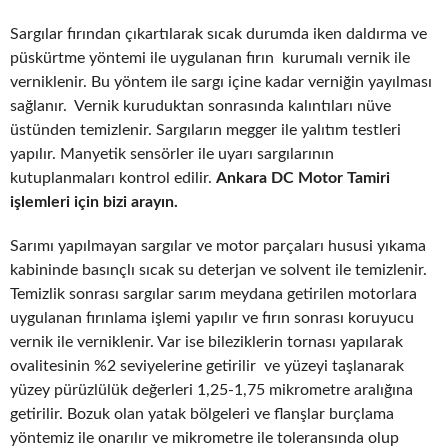
Sargılar fırından çıkartılarak sıcak durumda iken daldırma ve
püskürtme yöntemi ile uygulanan fırın kurumalı vernik ile
verniklenir. Bu yöntem ile sargı içine kadar verniğin yayılması
sağlanır. Vernik kuruduktan sonrasında kalıntıları nüve
üstünden temizlenir. Sargıların megger ile yalıtım testleri
yapılır. Manyetik sensörler ile uyarı sargılarının
kutuplanmaları kontrol edilir.
Ankara DC Motor Tamiri
işlemleri için bizi arayın.
Sarımı yapılmayan sargılar ve motor parçaları hususi yıkama
kabininde basınçlı sıcak su deterjan ve solvent ile temizlenir.
Temizlik sonrası sargılar sarım meydana getirilen motorlara
uygulanan fırınlama işlemi yapılır ve fırın sonrası koruyucu
vernik ile verniklenir. Var ise bileziklerin tornası yapılarak
ovalitesinin %2 seviyelerine getirilir ve yüzeyi taşlanarak
yüzey pürüzlülük değerleri 1,25-1,75 mikrometre aralığına
getirilir. Bozuk olan yatak bölgeleri ve flanşlar burçlama
yöntemiz ile onarılır ve mikrometre ile toleransında olup