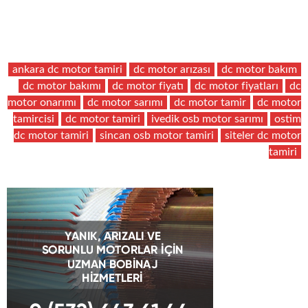
ankara dc motor tamiri
dc motor arızası
dc motor bakım
dc motor bakımı
dc motor fiyatı
dc motor fiyatları
dc
motor onarımı
dc motor sarımı
dc motor tamir
dc motor
tamircisi
dc motor tamiri
ivedik osb motor sarımı
ostim
dc motor tamiri
sincan osb motor tamiri
siteler dc motor
tamiri