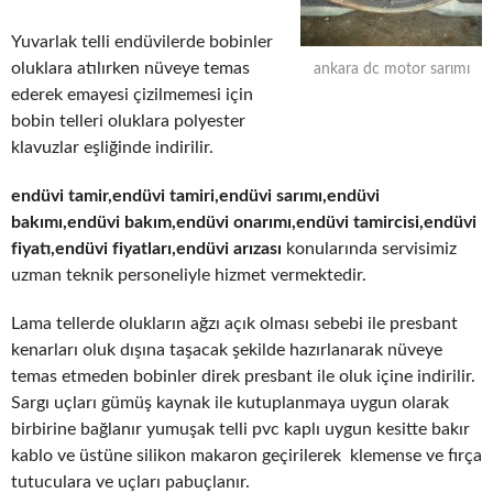
Yuvarlak telli endüvilerde bobinler
oluklara atılırken nüveye temas
ankara dc motor sarımı
ederek emayesi çizilmemesi için
bobin telleri oluklara polyester
klavuzlar eşliğinde indirilir.
endüvi tamir,endüvi tamiri,endüvi sarımı,endüvi
bakımı,endüvi bakım,endüvi onarımı,endüvi tamircisi,endüvi
fiyatı,endüvi fiyatları,endüvi arızası
konularında servisimiz
uzman teknik personeliyle hizmet vermektedir.
Lama tellerde olukların ağzı açık olması sebebi ile presbant
kenarları oluk dışına taşacak şekilde hazırlanarak nüveye
temas etmeden bobinler direk presbant ile oluk içine indirilir.
Sargı uçları gümüş kaynak ile kutuplanmaya uygun olarak
birbirine bağlanır yumuşak telli pvc kaplı uygun kesitte bakır
kablo ve üstüne silikon makaron geçirilerek klemense ve fırça
tutuculara ve uçları pabuçlanır.