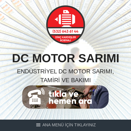
Skip
to
content
DC MOTOR SARIMI
ENDÜSTRIYEL DC MOTOR SARIMI,
TAMIRI VE BAKIMI
ANA MENÜ İÇİN TIKLAYINIZ