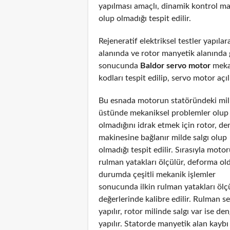
yapılması amaçlı, dinamik kontrol ma
olup olmadığı tespit edilir.
Rejeneratif elektriksel testler yapıl
alanında ve rotor manyetik alanında g
sonucunda
Baldor servo motor
mekan
kodları tespit edilip, servo motor açıl
Bu esnada motorun statöründeki mil
üstünde mekaniksel problemler olup
olmadığını idrak etmek için rotor, de
makinesine bağlanır milde salgı olup
olmadığı tespit edilir. Sırasıyla moto
rulman yatakları ölçülür, deforma ol
durumda çeşitli mekanik işlemler
sonucunda ilkin rulman yatakları ölç
değerlerinde kalibre edilir. Rulman s
yapılır, rotor milinde salgı var ise de
yapılır. Statorde manyetik alan kayb