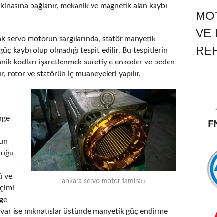
kinasına bağlanır, mekanik ve magnetik alan kaybı
MOT
VE 
arak servo motorun sargılarında, statör manyetik
RE
üç kaybı olup olmadığı tespit edilir. Bu tespitlerin
ik kodları işaretlenmek suretiyle enkoder ve beden
ır, rotor ve statörün iç muaneyeleri yapılır.
nge
run
duğu
ü ve
ankara servo motor tamiratı
eçimi
nge
ı var ise mıknatıslar üstünde manyetik güçlendirme