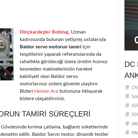
Dinçkardeşler Bobinaj
, Uzman
kadrosunda bulunan yetişmiş ustalarıyla
Baldor servo motorun tamiri
için
tespitlerini yaparak referanslarında da
rahatlıkla görüleceği üzere üretim hızınızı
DC 
kesmeden makinelerinizin hareket
AN
kabiliyeti olan Baldor servo
motorlarınızı sizlere güvenle ulaştırır.
CNC
Bizleri
Hemen Ara
butonuna tıklayarak
Spi
bizlere ulaşabilirsiniz.
SE
RUN TAMIRI SÜREÇLERI
SE
AN
r. Gövdesinde kırılma çatlama, bağlantı soketlerinde
AN
 denetim edilir. Baldor Servo motor, dinamik testler