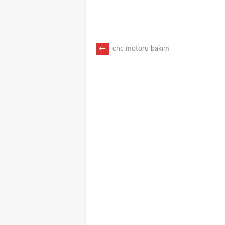
POST
←
cnc motoru bakım
NAVIGATION