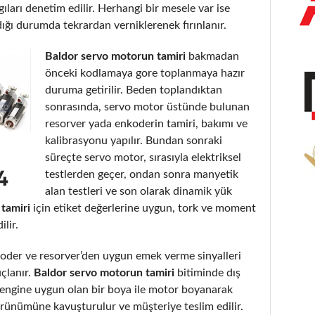
gıları denetim edilir. Herhangi bir mesele var ise
dığı durumda tekrardan verniklerenek fırınlanır.
Baldor servo motorun tamiri
bakmadan
önceki kodlamaya gore toplanmaya hazır
duruma getirilir. Beden toplandıktan
sonrasında, servo motor üstünde bulunan
resorver yada enkoderin tamiri, bakımı ve
kalibrasyonu yapılır. Bundan sonraki
süreçte servo motor, sırasıyla elektriksel
testlerden geçer, ondan sonra manyetik
alan testleri ve son olarak dinamik yük
tamiri
için etiket değerlerine uygun, tork ve moment
lir.
der ve resorver’den uygun emek verme sinyalleri
uçlanır.
Baldor servo motorun tamiri
bitiminde dış
ve rengine uygun olan bir boya ile motor boyanarak
görünümüne kavuşturulur ve müşteriye teslim edilir.