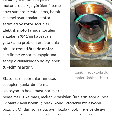
motorlarda sıkça görülen 4 temel
arıza şunlardır: Yataklama, hatalı
eksenel ayarlamalar, stator
sarımları ve rotor sorunları.
Elektrik motorlarında görülen
arızaların %41’ini kapsayan
yataklama problemleri, bununla
birlikte
redüktörlü dc motor
sürtünme ve sarım kayıplarına
sebep olduklarından dolayı enerji
tüketimini artırır.
Çankırı redüktörlü dc
motor Bobinaj Ustası
Stator sarım sorunlarının esas
sebepleri şunlardır: Termal
izolasyonun bozulması, sarımların
neme maruz kalması, mekanik baskılar. Bunların sonucunda
ilk olarak aynı bobin içindeki kondüktörlerin izolasyonu
bozulur. Ondan sonra bu, aynı fazdaki bobinlere ve de ayrı