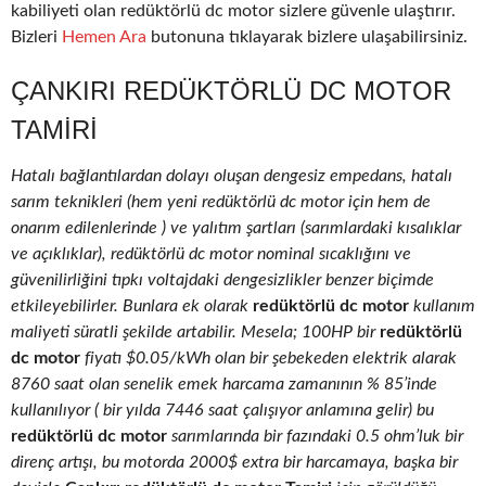
kabiliyeti olan redüktörlü dc motor sizlere güvenle ulaştırır.
Bizleri
Hemen Ara
butonuna tıklayarak bizlere ulaşabilirsiniz.
ÇANKIRI REDÜKTÖRLÜ DC MOTOR
TAMIRI
Hatalı bağlantılardan dolayı oluşan dengesiz empedans, hatalı
sarım teknikleri (hem yeni redüktörlü dc motor için hem de
onarım edilenlerinde ) ve yalıtım şartları (sarımlardaki kısalıklar
ve açıklıklar), redüktörlü dc motor nominal sıcaklığını ve
güvenilirliğini tıpkı voltajdaki dengesizlikler benzer biçimde
etkileyebilirler. Bunlara ek olarak
redüktörlü dc motor
kullanım
maliyeti süratli şekilde artabilir. Mesela; 100HP bir
redüktörlü
dc motor
fiyatı $0.05/kWh olan bir şebekeden elektrik alarak
8760 saat olan senelik emek harcama zamanının % 85’inde
kullanılıyor ( bir yılda 7446 saat çalışıyor anlamına gelir) bu
redüktörlü dc motor
sarımlarında bir fazındaki 0.5 ohm’luk bir
direnç artışı, bu motorda 2000$ extra bir harcamaya, başka bir