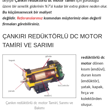
deyişle
Çankırı redüktörlü dc motor Tamiri
için görüldüğü
üzere bir senelik giderinin %7’si kadar bir extra gidere neden olur.
Bu küçümsenecek bir maliyet
değildir.
Referanslarımız
kısmından müşterimiz olan değerli
firmaları görebilirsiniz.
ÇANKIRI REDÜKTÖRLÜ DC MOTOR
TAMIRI VE SARIMI
redüktörlü dc
motor
dönen
kısım (endüvi),
duran kısım
(endüktör),
yatak, kapak,
fırça ve
kolektörden
Çankırı redüktörlü dc motor Tamiri, Sarımı ve
oluşur.
Bakımı