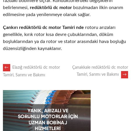
fazdaki bobinlere sıçrar. Kondüktörlerdeki değişiklerin
belirlenmesi,
redüktörlü dc motor
bozulmadan ilkin onarım
edilmesine yada yenilenmeye olanak sağlar.
Çankırı redüktörlü dc motor Tamiri nde
rotoru arızaları
genellikle, kırık rotor kısa devre çubuklarından, döküm
boşluklarından ya da rotor ve stator arasındaki hava boşluğu
düzensizliğinden kaynaklanır.
POST
←
Elazığ redüktörlü dc motor
Çanakkale redüktörlü dc motor
Tamiri, Sarımı ve Bakımı
→
Tamiri, Sarımı ve Bakımı
NAVIGATION