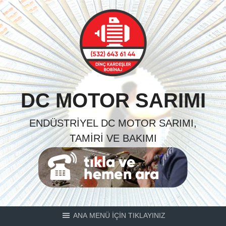
Skip
to
content
DC MOTOR SARIMI
ENDÜSTRIYEL DC MOTOR SARIMI,
TAMIRI VE BAKIMI
ANA MENÜ İÇİN TIKLAYINIZ