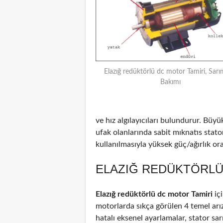
Elazığ redüktörlü dc motor Tamiri, Sarı
Bakımı
ve hız algılayıcıları bulundurur. Büyü
ufak olanlarında sabit mıknatıs stat
kullanılmasıyla yüksek güç/ağırlık oran
ELAZIĞ REDÜKTÖRLÜ 
Elazığ redüktörlü dc motor Tamiri
iç
motorlarda sıkça görülen 4 temel arız
hatalı eksenel ayarlamalar, stator sar