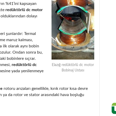
arın %41’ini kapsayan
kte
redüktörlü dc motor
 olduklarından dolayı
eri şunlardır: Termal
eme maruz kalması,
 ilk olarak aynı bobin
bozulur. Ondan sonra bu,
aki bobinlere sıçrar.
enmesi,
redüktörlü dc
Elazığ redüktörlü dc motor
Bobinaj Ustası
mesine yada yenilenmeye
de
rotoru arızaları genellikle, kırık rotor kısa devre
 ya da rotor ve stator arasındaki hava boşluğu