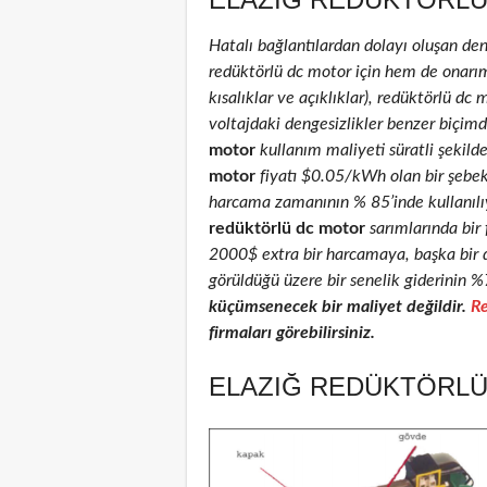
Hatalı bağlantılardan dolayı oluşan de
redüktörlü dc motor için hem de onarım 
kısalıklar ve açıklıklar), redüktörlü dc 
voltajdaki dengesizlikler benzer biçimd
motor
kullanım maliyeti süratli şekild
motor
fiyatı $0.05/kWh olan bir şebe
harcama zamanının % 85’inde kullanılıyo
redüktörlü dc motor
sarımlarında bir 
2000$ extra bir harcamaya, başka bir 
görüldüğü üzere bir senelik giderinin %
küçümsenecek bir maliyet değildir.
Re
firmaları görebilirsiniz.
ELAZIĞ REDÜKTÖRLÜ 