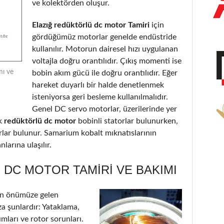
ve kolektörden oluşur.
Elazığ redüktörlü dc motor Tamiri
için
gördüğümüz motorlar genelde endüstride
kullanılır. Motorun dairesel hızı uygulanan
voltajla doğru orantılıdır. Çıkış momenti ise
mı ve
bobin akım gücü ile doğru orantılıdır. Eğer
hareket duyarlı bir halde denetlenmek
isteniyorsa geri besleme kullanılmalıdır.
Genel DC servo motorlar, üzerilerinde yer
k
redüktörlü dc motor
bobinli statorlar bulunurken,
orlar bulunur. Samarium kobalt mıknatıslarının
larına ulaşılır.
DC MOTOR TAMIRI VE BAKIMI
in önümüze gelen
a şunlardır: Yataklama,
ımları ve rotor sorunları.