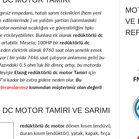
MOT
ngesiz empedans, hatalı sarım teknikleri (hem yeni
VE 
edilenlerinde ) ve yalıtım şartları (sarımlardaki
motor nominal sıcaklığını ve güvenilirliğini tıpkı
RE
e etkileyebilirler. Bunlara ek olarak
redüktörlü dc
e artabilir. Mesela; 100HP bir
redüktörlü dc
keden elektrik alarak 8760 saat olan senelik emek
r ( bir yılda 7446 saat çalışıyor anlamına gelir) bu
fazındaki 0.5 ohm’luk bir direnç artışı, bu motorda
deyişle
Elazığ redüktörlü dc motor Tamiri
için
7’si kadar bir extra gidere neden olur.
Bu
feranslarımız
kısmından müşterimiz olan değerli
DC MOTOR TAMIRI VE SARIMI
redüktörlü dc motor
dönen kısım (endüvi),
duran kısım (endüktör), yatak, kapak, fırça