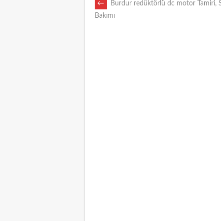
POST
←
Burdur redüktörlü dc motor Tamiri, 
Bakımı
NAVIGATION