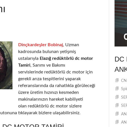
mı
Dinçkardeşler Bobinaj
, Uzman
kadrosunda bulunan yetişmiş
DC 
ustalarıyla
Elazığ redüktörlü dc motor
Tamiri
, Sarımı ve Bakımı
AN
servislerinde redüktörlü dc motor için
gerekli arıza tespitlerini yaparak
CNC
referanslarında da rahatlıkla görüleceği
Spi
üzere üretim hızınızı kesmeden
SE
makinalarınızın hareket kabiliyeti
olan redüktörlü dc motor sizlere
SE
utonuna tıklayarak bizlere ulaşabilirsiniz.
AN
AN
 DC MOTOR TAMIRI