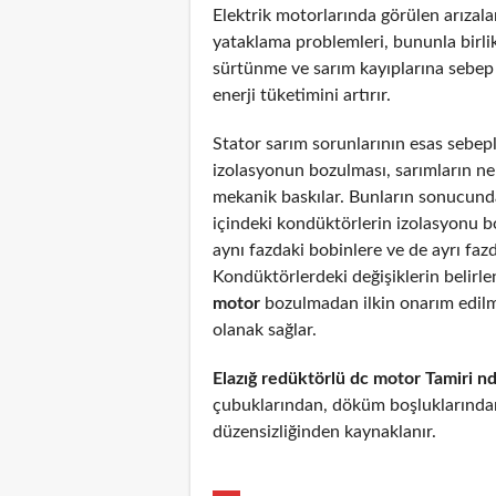
Elektrik motorlarında görülen arızal
yataklama problemleri, bununla birli
sürtünme ve sarım kayıplarına sebep
enerji tüketimini artırır.
Stator sarım sorunlarının esas sebepl
izolasyonun bozulması, sarımların n
mekanik baskılar. Bunların sonucunda
içindeki kondüktörlerin izolasyonu 
aynı fazdaki bobinlere ve de ayrı fazd
Kondüktörlerdeki değişiklerin belirl
motor
bozulmadan ilkin onarım edil
olanak sağlar.
Elazığ redüktörlü dc motor Tamiri n
çubuklarından, döküm boşluklarından
düzensizliğinden kaynaklanır.