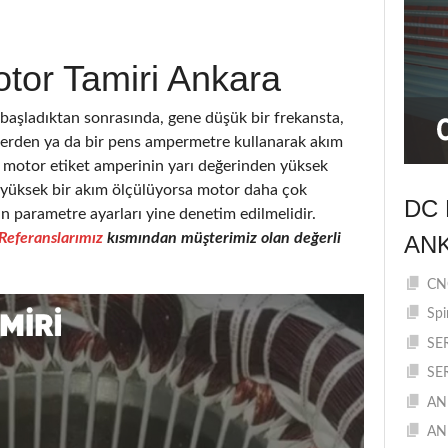
tor Tamiri Ankara
şladıktan sonrasında, gene düşük bir frekansta,
elerden ya da bir pens ampermetre kullanarak akım
motor etiket amperinin yarı değerinden yüksek
a yüksek bir akım ölçülüyorsa motor daha çok
DC 
in parametre ayarları yine denetim edilmelidir.
Referanslarımız
kısmından müşterimiz olan değerli
AN
CNC
Spi
SE
SE
AN
AN