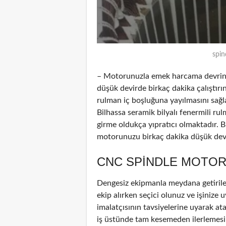
spin
– Motorunuzla emek harcama devrinde
düşük devirde birkaç dakika çalıştırın
rulman iç boşluğuna yayılmasını sağl
Bilhassa seramik bilyalı fenermili ru
girme oldukça yıpratıcı olmaktadır. B
motorunuzu birkaç dakika düşük devir
CNC SPINDLE MOTOR
Dengesiz ekipmanla meydana getirile
ekip alırken seçici olunuz ve işinize u
imalatçısının tavsiyelerine uyarak at
iş üstünde tam kesemeden ilerlemesin