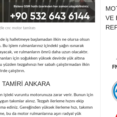
MOT
VE 
RE
dle cnc motor tamiratı
 iş halletmeye başlamadan ilkin ne olursa olsun
. Bu işlem rulmanlarınız içindeki yağın ısınarak
ayacak, ve rulmanların ömrü daha uzun olacaktır.
lmanları için soğukken yüksek devirde yük altına
u yüzden tezgahınızı her sabah çalıştırmadan ilkin
de çalıştırın.
 TAMIRI ANKARA
n işteki vuruntu motorunuza zarar verir. Bunun için
ygun takımlar alınız. Tezgah ilerleme hızını ekip
ama ediniz. Gereğinden yüksek ilerleme hızı, takımın
e, bu da motor rulmanlarına aşırı radyal yük