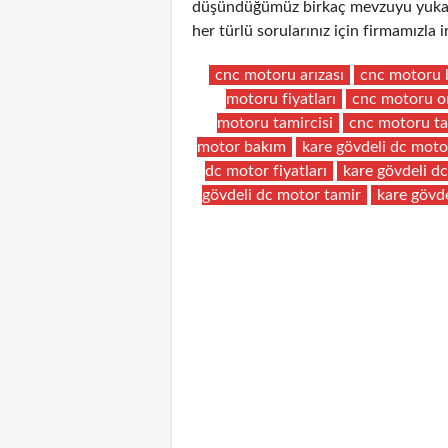
düşündüğümüz birkaç mevzuyu yukarıd
her türlü sorularınız için firmamızla
cnc motoru arızası
cnc motoru 
motoru fiyatları
cnc motoru o
motoru tamircisi
cnc motoru ta
motor bakım
kare gövdeli dc moto
dc motor fiyatları
kare gövdeli d
gövdeli dc motor tamir
kare gövde