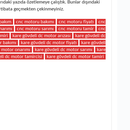
aki yazıda özetlemeye çalıştık. Bunlar dışındaki
 irtibata geçmekten çekinmeyiniz.
bakım
cnc motoru bakımı
cnc motoru fiyatı
cnc
narımı
cnc motoru sarımı
cnc motoru tamir
cnc
miri
kare gövdeli dc motor arızası
kare gövdeli dc
r bakımı
kare gövdeli dc motor fiyatı
kare gövdeli
c motor onarımı
kare gövdeli dc motor sarımı
kare
li dc motor tamircisi
kare gövdeli dc motor tamiri