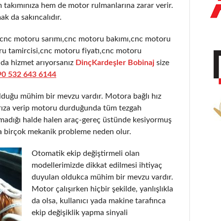
takımınıza hem de motor rulmanlarına zarar verir.
ak da sakıncalıdır.
,cnc motoru sarımı,cnc motoru bakımı,cnc motoru
u tamircisi,cnc motoru fiyatı,cnc motoru
nda hizmet arıyorsanız
DinçKardeşler Bobinaj
size
90 532 643 6144
olduğu mühim bir mevzu vardır. Motora bağlı hız
 arıza verip motoru durduğunda tüm tezgah
şmadığı halde halen araç-gereç üstünde kesiyormuş
a birçok mekanik probleme neden olur.
Otomatik ekip değiştirmeli olan
modellerimizde dikkat edilmesi ihtiyaç
duyulan oldukca mühim bir mevzu vardır.
Motor çalışırken hiçbir şekilde, yanlışlıkla
da olsa, kullanıcı yada makine tarafınca
ekip değişiklik yapma sinyali