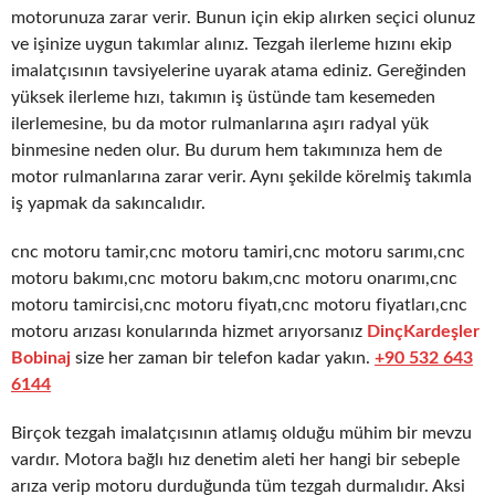
motorunuza zarar verir. Bunun için ekip alırken seçici olunuz
ve işinize uygun takımlar alınız. Tezgah ilerleme hızını ekip
imalatçısının tavsiyelerine uyarak atama ediniz. Gereğinden
yüksek ilerleme hızı, takımın iş üstünde tam kesemeden
ilerlemesine, bu da motor rulmanlarına aşırı radyal yük
binmesine neden olur. Bu durum hem takımınıza hem de
motor rulmanlarına zarar verir. Aynı şekilde körelmiş takımla
iş yapmak da sakıncalıdır.
cnc motoru tamir,cnc motoru tamiri,cnc motoru sarımı,cnc
motoru bakımı,cnc motoru bakım,cnc motoru onarımı,cnc
motoru tamircisi,cnc motoru fiyatı,cnc motoru fiyatları,cnc
motoru arızası konularında hizmet arıyorsanız
DinçKardeşler
Bobinaj
size her zaman bir telefon kadar yakın.
+90 532 643
6144
Birçok tezgah imalatçısının atlamış olduğu mühim bir mevzu
vardır. Motora bağlı hız denetim aleti her hangi bir sebeple
arıza verip motoru durduğunda tüm tezgah durmalıdır. Aksi