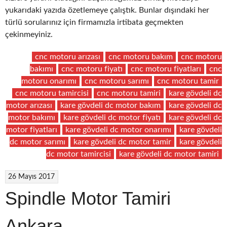
yukarıdaki yazıda özetlemeye çalıştık. Bunlar dışındaki her
türlü sorularınız için firmamızla irtibata geçmekten
çekinmeyiniz.
cnc motoru arızası
cnc motoru bakım
cnc motoru
bakımı
cnc motoru fiyatı
cnc motoru fiyatları
cnc
motoru onarımı
cnc motoru sarımı
cnc motoru tamir
cnc motoru tamircisi
cnc motoru tamiri
kare gövdeli dc
motor arızası
kare gövdeli dc motor bakım
kare gövdeli dc
motor bakımı
kare gövdeli dc motor fiyatı
kare gövdeli dc
motor fiyatları
kare gövdeli dc motor onarımı
kare gövdeli
dc motor sarımı
kare gövdeli dc motor tamir
kare gövdeli
dc motor tamircisi
kare gövdeli dc motor tamiri
26 Mayıs 2017
Spindle Motor Tamiri
Ankara