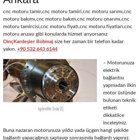
cnc motoru tamir,cnc motoru tamiri,cnc motoru sarımı,cnc
motoru bakımı,cnc motoru bakım,cnc motoru onarımı,cnc
motoru tamircisi,cnc motoru fiyatı,cnc motoru fiyatları,cnc
motoru arızası gibi konularda hizmet arıyorsanız
DinçKardeşler Bobinaj
size her zaman bir telefon kadar
yakın.
+90 532 643 6144
– Motorunuza
elektrik
bağlantısı
yapmadan ilkin
motor üstünde
bulunan teknik
etiketi
spindle [var2]
dikkatlice
inceleyiniz.
Buna nazaran motorunuza yıldız yada üçgen hangi şekilde
bağlantı yapacağınızı saptayıp sonrasında bağlantı yapınız.