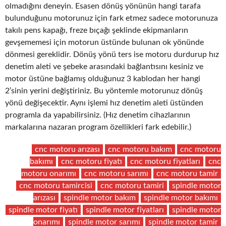
olmadığını deneyin. Esasen dönüş yönünün hangi tarafa
bulunduğunu motorunuz için fark etmez sadece motorunuza
takılı pens kapağı, freze bıçağı şeklinde ekipmanların
gevşememesi için motorun üstünde bulunan ok yönünde
dönmesi gereklidir. Dönüş yönü ters ise motoru durdurup hız
denetim aleti ve şebeke arasındaki bağlantısını kesiniz ve
motor üstüne bağlamış olduğunuz 3 kablodan her hangi
2’sinin yerini değiştiriniz. Bu yöntemle motorunuz dönüş
yönü değişecektir. Aynı işlemi hız denetim aleti üstünden
programla da yapabilirsiniz. (Hız denetim cihazlarının
markalarına nazaran program özellikleri fark edebilir.)
cnc motoru arızası
cnc motoru bakım
cnc motoru
bakımı
cnc motoru fiyatı
cnc motoru fiyatları
cnc
motoru onarımı
cnc motoru sarımı
cnc motoru tamir
cnc motoru tamircisi
cnc motoru tamiri
spindle motor
arızası
spindle motor bakım
spindle motor bakımı
spindle motor fiyatı
spindle motor fiyatları
spindle motor
onarımı
spindle motor sarımı
spindle motor tamir