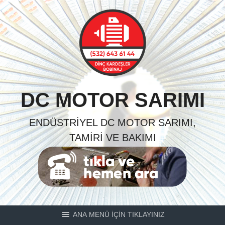
Skip
to
content
DC MOTOR SARIMI
ENDÜSTRIYEL DC MOTOR SARIMI,
TAMIRI VE BAKIMI
ANA MENÜ İÇİN TIKLAYINIZ