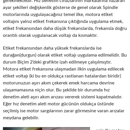
gerekmektedir. Hız denetim cihazlarının markalarına nazaran
ayar şekilleri değişkenlik gösterse de genel olarak Spindle
motorlarında uygulayacağınız temel ilke, motora etiket
voltajını yalnız etiket frekansına çıktığında uygulama etmek,
etiket frekansından daha düşük frekanslarda, frekansla doğru
orantılı olarak uygulanacak voltajı da kısmaktır.
Etiket frekansından daha yüksek frekanslarda ise
durağan(durgun) olarak etiket voltajı uygulama edilmelidir. Bu
durum Biçim 2’deki grafikte izah edilmeye çalışılmıştır.
Motora etiket frekansına ulaşmadan ilkin uygulama edilecek
etiket voltajı (ki bu en oldukça rastlanan hatalardan biridir)
motorunuzun aşırı akım çekerek emek harcama devrine
ulaşamamasına niçin olur. Bu şekilde bir durumda hız
denetim aleti aşırı akım arızası vererek sistemi kapatmalıdır.
Eğer hız denetim aleti motor gücünün oldukça üstünde
seçilmiş ise motor sargılarının zarar görmesine varan arızalar
meydana gelebilir.