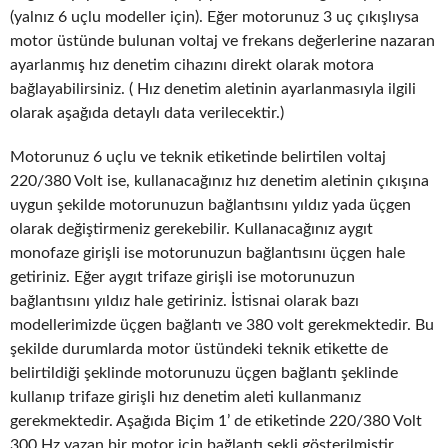
(yalnız 6 uçlu modeller için). Eğer motorunuz 3 uç çıkışlıysa
motor üstünde bulunan voltaj ve frekans değerlerine nazaran
ayarlanmış hız denetim cihazını direkt olarak motora
bağlayabilirsiniz. ( Hız denetim aletinin ayarlanmasıyla ilgili
olarak aşağıda detaylı data verilecektir.)
Motorunuz 6 uçlu ve teknik etiketinde belirtilen voltaj
220/380 Volt ise, kullanacağınız hız denetim aletinin çıkışına
uygun şekilde motorunuzun bağlantısını yıldız yada üçgen
olarak değiştirmeniz gerekebilir. Kullanacağınız aygıt
monofaze girişli ise motorunuzun bağlantısını üçgen hale
getiriniz. Eğer aygıt trifaze girişli ise motorunuzun
bağlantısını yıldız hale getiriniz. İstisnai olarak bazı
modellerimizde üçgen bağlantı ve 380 volt gerekmektedir. Bu
şekilde durumlarda motor üstündeki teknik etikette de
belirtildiği şeklinde motorunuzu üçgen bağlantı şeklinde
kullanıp trifaze girişli hız denetim aleti kullanmanız
gerekmektedir. Aşağıda Biçim 1’ de etiketinde 220/380 Volt
300 Hz yazan bir motor için bağlantı şekli gösterilmiştir.