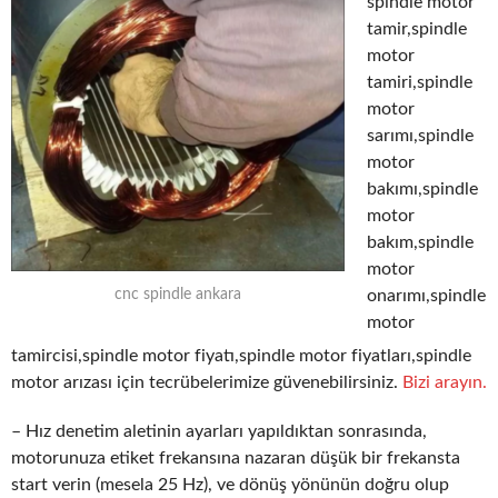
spindle motor
tamir,spindle
motor
tamiri,spindle
motor
sarımı,spindle
motor
bakımı,spindle
motor
bakım,spindle
motor
onarımı,spindle
cnc spindle ankara
motor
tamircisi,spindle motor fiyatı,spindle motor fiyatları,spindle
motor arızası için tecrübelerimize güvenebilirsiniz.
Bizi arayın.
– Hız denetim aletinin ayarları yapıldıktan sonrasında,
motorunuza etiket frekansına nazaran düşük bir frekansta
start verin (mesela 25 Hz), ve dönüş yönünün doğru olup