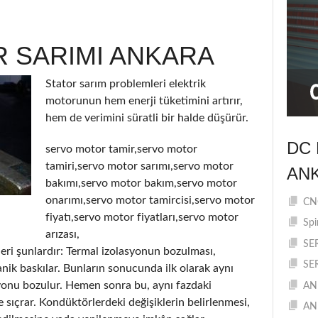
 SARIMI ANKARA
Stator sarım problemleri elektrik
motorunun hem enerji tüketimini artırır,
hem de verimini süratli bir halde düşürür.
DC 
servo motor tamir,servo motor
tamiri,servo motor sarımı,servo motor
AN
bakımı,servo motor bakım,servo motor
onarımı,servo motor tamircisi,servo motor
CNC
fiyatı,servo motor fiyatları,servo motor
Spi
arızası,
SE
eri şunlardır: Termal izolasyonun bozulması,
SE
ik baskılar. Bunların sonucunda ilk olarak aynı
yonu bozulur. Hemen sonra bu, aynı fazdaki
AN
e sıçrar. Kondüktörlerdeki değişiklerin belirlenmesi,
AN