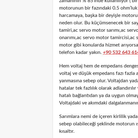
zamanının % 85’inde kullanılıyor ( bir
motorunun bir fazındaki 0.5 ohm’luk 
harcamaya, başka bir deyişle motorun 
neden olur. Bu küçümsenecek bir sayı
tamiri,ac servo motor sarımı,ac ser
onarımı,ac servo motor tamircisi,ac s
motor gibi konularda hizmet arıyorsa
telefon kadar yakın.
+90 532 643 61
Hem voltaj hem de empedans dengesiz
voltaj ve düşük empedans fazı fazla 
yanmasına sebep olur. Voltajdan yad
hatalar tek fazlılık olarak adlandırıl
hatalı bağlantıdan ya da uygun olmay
Voltajdaki ve akımdaki dalgalanmanın
Sarımlara nemi de içeren kirlilik yada
sebep olabileceği şeklinde motorun ı
kısaltır.