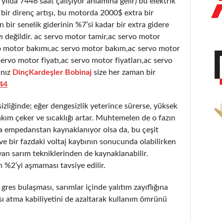
 yılda 7446 saat çalışıyor anlamına gelir) bu elektrik
bir direnç artışı, bu motorda 2000$ extra bir
bir senelik giderinin %7’si kadar bir extra gidere
 değildir. ac servo motor tamir,ac servo motor
vo motor bakımı,ac servo motor bakım,ac servo motor
ervo motor fiyatı,ac servo motor fiyatları,ac servo
nız
DinçKardeşler Bobinaj
size her zaman bir
44
liğinde; eğer dengesizlik yeterince sürerse, yüksek
akım çeker ve sıcaklığı artar. Muhtemelen de o fazın
a empedanstan kaynaklanıyor olsa da, bu çeşit
ır ve bir fazdaki voltaj kaybının sonucunda olabilirken
an sarım tekniklerinden de kaynaklanabilir.
 %2’yi aşmaması tavsiye edilir.
 gres bulaşması, sarımlar içinde yalıtım zayıflığına
sı atma kabiliyetini de azaltarak kullanım ömrünü