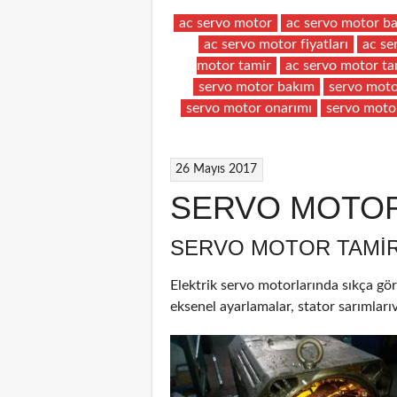
ac servo motor
ac servo motor b
ac servo motor fiyatları
ac se
motor tamir
ac servo motor ta
servo motor bakım
servo moto
servo motor onarımı
servo moto
26 Mayıs 2017
SERVO MOTOR
SERVO MOTOR TAMIR
Elektrik servo motorlarında sıkça gör
eksenel ayarlamalar, stator sarımlarıv