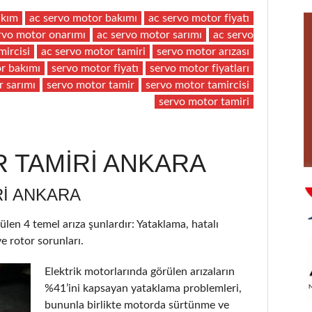
akım
ac servo motor bakımı
ac servo motor fiyatı
rvo motor onarımı
ac servo motor sarımı
ac servo
mircisi
ac servo motor tamiri
servo motor arızası
r bakımı
servo motor fiyatı
servo motor fiyatları
r sarımı
servo motor tamir
servo motor tamircisi
servo motor tamiri
 TAMİRİ ANKARA
I ANKARA
ülen 4 temel arıza şunlardır: Yataklama, hatalı
e rotor sorunları.
Elektrik motorlarında görülen arızaların
%41’ini kapsayan yataklama problemleri,
bununla birlikte motorda sürtünme ve