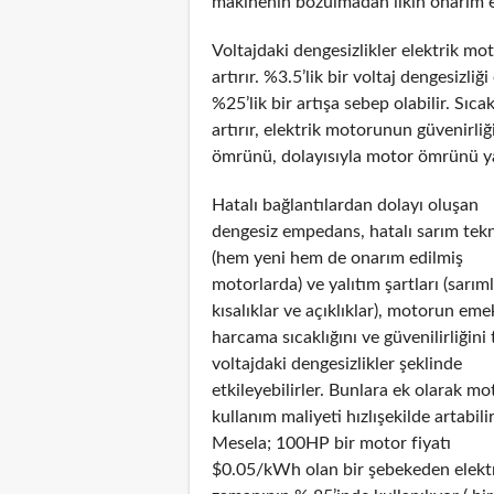
makinenin bozulmadan ilkin onarım e
Voltajdaki dengesizlikler elektrik m
artırır. %3.5’lik bir voltaj dengesiz
%25’lik bir artışa sebep olabilir. Sıca
artırır, elektrik motorunun güvenirliğ
ömrünü, dolayısıyla motor ömrünü yarı
Hatalı bağlantılardan dolayı oluşan
dengesiz empedans, hatalı sarım tekn
(hem yeni hem de onarım edilmiş
motorlarda) ve yalıtım şartları (sarım
kısalıklar ve açıklıklar), motorun eme
harcama sıcaklığını ve güvenilirliğini 
voltajdaki dengesizlikler şeklinde
etkileyebilirler. Bunlara ek olarak m
kullanım maliyeti hızlışekilde artabilir
Mesela; 100HP bir motor fiyatı
$0.05/kWh olan bir şebekeden elektr