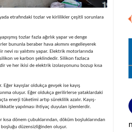
da etrafındaki tozlar ve kirlilikler çeşitli sorunlara
apışmış tozlar fazla ağırlık yapar ve denge
kirler bununla beraber hava akımını engelleyerek
 nevi ısı yalıtımı yapar. Elektrik motorlarında
silikon ve karbon şeklindedir. Silikon fazlaca
dir ve her ikisi de elektrik izolasyonunu bozup kısa
ür. Eğer kayışlar oldukça gevşek ise kayış
sınma oluşur. Eğer oldukça gerilirlerse yataklardaki
ta enerji tüketimi artıp süreklilik azalır. Kayış-
kkatle yapılması ihtiyaç duyulan işlemlerdir.
otor kısa dönem çubuklarından, döküm boşluklarından
 boşluğu düzensizliğinden oluşur.