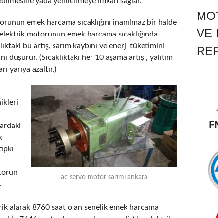
dilmesine yada yenilenmeye imkân sağlar.
MOT
otorunun emek harcama sıcaklığını inanılmaz bir halde
VE 
liği elektrik motorunun emek harcama sıcaklığında
klıktaki bu artış, sarım kaybını ve enerji tüketimini
RE
ini düşürür. (Sıcaklıktaki her 10 aşama artışı, yalıtım
 yarıya azaltır.)
ikleri
lardaki
k
tıpkı
otorun
ac servo motor sarımı ankara
.
ik alarak 8760 saat olan senelik emek harcama