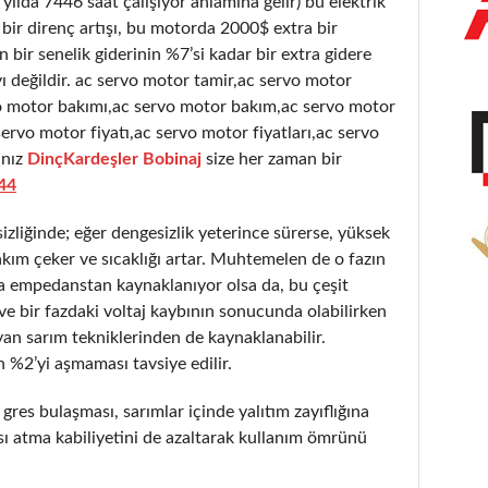
 yılda 7446 saat çalışıyor anlamına gelir) bu elektrik
bir direnç artışı, bu motorda 2000$ extra bir
bir senelik giderinin %7’si kadar bir extra gidere
 değildir. ac servo motor tamir,ac servo motor
vo motor bakımı,ac servo motor bakım,ac servo motor
ervo motor fiyatı,ac servo motor fiyatları,ac servo
nız
DinçKardeşler Bobinaj
size her zaman bir
44
liğinde; eğer dengesizlik yeterince sürerse, yüksek
akım çeker ve sıcaklığı artar. Muhtemelen de o fazın
a empedanstan kaynaklanıyor olsa da, bu çeşit
ır ve bir fazdaki voltaj kaybının sonucunda olabilirken
an sarım tekniklerinden de kaynaklanabilir.
 %2’yi aşmaması tavsiye edilir.
 gres bulaşması, sarımlar içinde yalıtım zayıflığına
sı atma kabiliyetini de azaltarak kullanım ömrünü