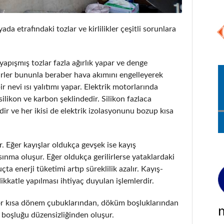
da etrafındaki tozlar ve kirlilikler çeşitli sorunlara
apışmış tozlar fazla ağırlık yapar ve denge
kirler bununla beraber hava akımını engelleyerek
 nevi ısı yalıtımı yapar. Elektrik motorlarında
silikon ve karbon şeklindedir. Silikon fazlaca
dir ve her ikisi de elektrik izolasyonunu bozup kısa
ür. Eğer kayışlar oldukça gevşek ise kayış
sınma oluşur. Eğer oldukça gerilirlerse yataklardaki
ta enerji tüketimi artıp süreklilik azalır. Kayış-
kkatle yapılması ihtiyaç duyulan işlemlerdir.
otor kısa dönem çubuklarından, döküm boşluklarından
 boşluğu düzensizliğinden oluşur.