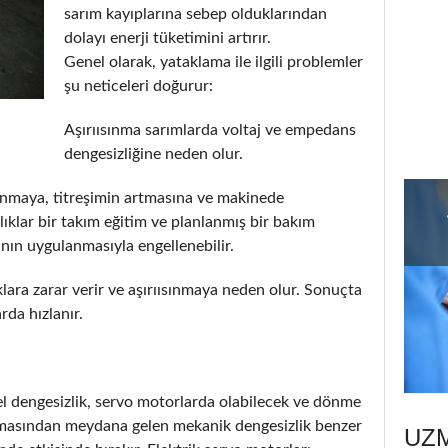
sarım kayıplarına sebep olduklarından
dolayı enerji tüketimini artırır.
Genel olarak, yataklama ile ilgili problemler
şu neticeleri doğurur:
Aşırıısınma sarımlarda voltaj ve empedans
dengesizliğine neden olur.
ınmaya, titreşimin artmasına ve makinede
lıklar bir takım eğitim ve planlanmış bir bakım
nın uygulanmasıyla engellenebilir.
ara zarar verir ve aşırıısınmaya neden olur. Sonuçta
da hızlanır.
sel dengesizlik, servo motorlarda olabilecek ve dönme
mamasından meydana gelen mekanik dengesizlik benzer
UZ