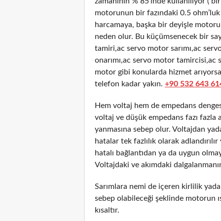
zamanının % 85’inde kullanılıyor ( bir
motorunun bir fazındaki 0.5 ohm’luk 
harcamaya, başka bir deyişle motorun 
neden olur. Bu küçümsenecek bir sayı
tamiri,ac servo motor sarımı,ac ser
onarımı,ac servo motor tamircisi,ac s
motor gibi konularda hizmet arıyorsa
telefon kadar yakın.
+90 532 643 61
Hem voltaj hem de empedans dengesiz
voltaj ve düşük empedans fazı fazla 
yanmasına sebep olur. Voltajdan yad
hatalar tek fazlılık olarak adlandırıl
hatalı bağlantıdan ya da uygun olmay
Voltajdaki ve akımdaki dalgalanmanın
Sarımlara nemi de içeren kirlilik yada
sebep olabileceği şeklinde motorun ı
kısaltır.