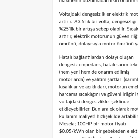
makinenin bozulmadan ilkin onarım e
Voltajdaki dengesizlikler elektrik m
artırır. %3.5’lik bir voltaj dengesiz
%25’lik bir artışa sebep olabilir. Sıca
artırır, elektrik motorunun güvenirliğ
ömrünü, dolayısıyla motor ömrünü yarı
Hatalı bağlantılardan dolayı oluşan
dengesiz empedans, hatalı sarım tekn
(hem yeni hem de onarım edilmiş
motorlarda) ve yalıtım şartları (sarım
kısalıklar ve açıklıklar), motorun eme
harcama sıcaklığını ve güvenilirliğini 
voltajdaki dengesizlikler şeklinde
etkileyebilirler. Bunlara ek olarak m
kullanım maliyeti hızlışekilde artabilir
Mesela; 100HP bir motor fiyatı
$0.05/kWh olan bir şebekeden elektr