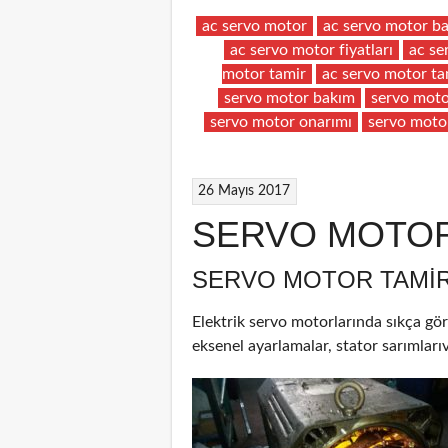
ac servo motor
ac servo motor b
ac servo motor fiyatları
ac se
motor tamir
ac servo motor ta
servo motor bakım
servo moto
servo motor onarımı
servo moto
26 Mayıs 2017
SERVO MOTOR
SERVO MOTOR TAMIR
Elektrik servo motorlarında sıkça gör
eksenel ayarlamalar, stator sarımlarıv