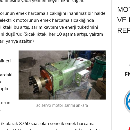
dilmesine yada yenilenmeye imkân sağlar.
MOT
otorunun emek harcama sıcaklığını inanılmaz bir halde
VE 
liği elektrik motorunun emek harcama sıcaklığında
klıktaki bu artış, sarım kaybını ve enerji tüketimini
RE
ini düşürür. (Sıcaklıktaki her 10 aşama artışı, yalıtım
 yarıya azaltır.)
ikleri
lardaki
k
tıpkı
otorun
ac servo motor sarımı ankara
.
ik alarak 8760 saat olan senelik emek harcama