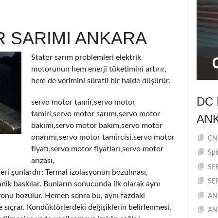
 SARIMI ANKARA
Stator sarım problemleri elektrik
motorunun hem enerji tüketimini artırır,
hem de verimini süratli bir halde düşürür.
DC 
servo motor tamir,servo motor
tamiri,servo motor sarımı,servo motor
AN
bakımı,servo motor bakım,servo motor
onarımı,servo motor tamircisi,servo motor
CNC
fiyatı,servo motor fiyatları,servo motor
Spi
arızası,
SE
eri şunlardır: Termal izolasyonun bozulması,
SE
ik baskılar. Bunların sonucunda ilk olarak aynı
yonu bozulur. Hemen sonra bu, aynı fazdaki
AN
e sıçrar. Kondüktörlerdeki değişiklerin belirlenmesi,
AN