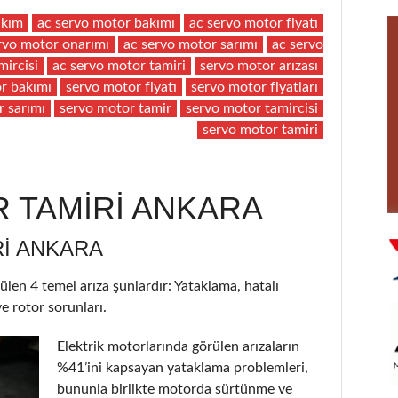
akım
ac servo motor bakımı
ac servo motor fiyatı
rvo motor onarımı
ac servo motor sarımı
ac servo
mircisi
ac servo motor tamiri
servo motor arızası
r bakımı
servo motor fiyatı
servo motor fiyatları
r sarımı
servo motor tamir
servo motor tamircisi
servo motor tamiri
 TAMİRİ ANKARA
I ANKARA
ülen 4 temel arıza şunlardır: Yataklama, hatalı
e rotor sorunları.
Elektrik motorlarında görülen arızaların
%41’ini kapsayan yataklama problemleri,
bununla birlikte motorda sürtünme ve