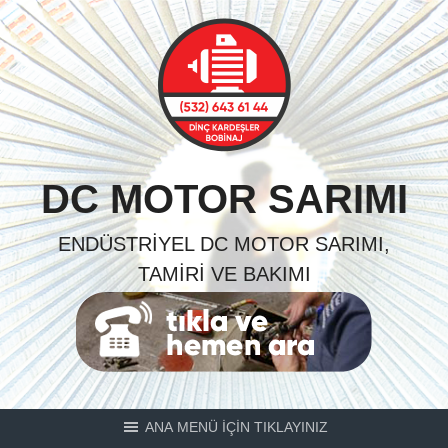
Skip
to
content
DC MOTOR SARIMI
ENDÜSTRIYEL DC MOTOR SARIMI,
TAMIRI VE BAKIMI
ANA MENÜ İÇİN TIKLAYINIZ