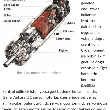
genelde
endüstride
kullanılır.
Motorun
dairesel hızı
uygulanan
voltajla doğru
orantılıdır.
Çıkış momenti
ise bobin akım
gücü ile doğru
orantılıdır. Eğer
fircali-dc-motor-tamiri-ankara
hareketin
konumu
özellikle
kontrol edilmek isteniyorsa geri besleme kullanılmalıdır.
Genel Ankara DC servo motorlar, üzerlerinde yer ve hız
algılayıcıları bulundurur. dc servo motor tamir,dc servo motor
tamiri,dc servo motor sarımı,dc servo motor bakımı,dc servo