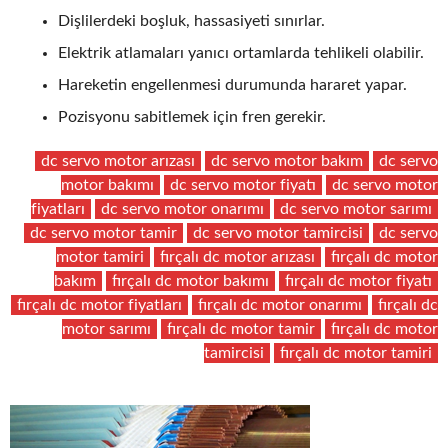
Dişlilerdeki boşluk, hassasiyeti sınırlar.
Elektrik atlamaları yanıcı ortamlarda tehlikeli olabilir.
Hareketin engellenmesi durumunda hararet yapar.
Pozisyonu sabitlemek için fren gerekir.
dc servo motor arızası
dc servo motor bakım
dc servo
motor bakımı
dc servo motor fiyatı
dc servo motor
fiyatları
dc servo motor onarımı
dc servo motor sarımı
dc servo motor tamir
dc servo motor tamircisi
dc servo
motor tamiri
fırçalı dc motor arızası
fırçalı dc motor
bakım
fırçalı dc motor bakımı
fırçalı dc motor fiyatı
fırçalı dc motor fiyatları
fırçalı dc motor onarımı
fırçalı dc
motor sarımı
fırçalı dc motor tamir
fırçalı dc motor
tamircisi
fırçalı dc motor tamiri