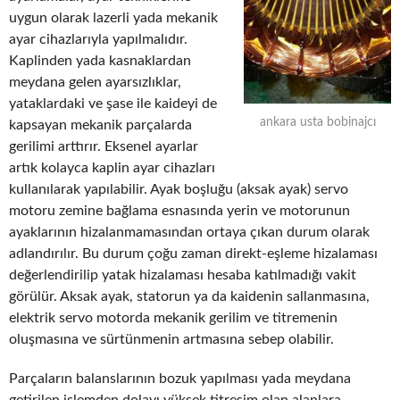
uygun olarak lazerli yada mekanik
ayar cihazlarıyla yapılmalıdır.
Kaplinden yada kasnaklardan
meydana gelen ayarsızlıklar,
yataklardaki ve şase ile kaideyi de
ankara usta bobinajcı
kapsayan mekanik parçalarda
gerilimi arttırır. Eksenel ayarlar
artık kolayca kaplin ayar cihazları
kullanılarak yapılabilir. Ayak boşluğu (aksak ayak) servo
motoru zemine bağlama esnasında yerin ve motorunun
ayaklarının hizalanmamasından ortaya çıkan durum olarak
adlandırılır. Bu durum çoğu zaman direkt-eşleme hizalaması
değerlendirilip yatak hizalaması hesaba katılmadığı vakit
görülür. Aksak ayak, statorun ya da kaidenin sallanmasına,
elektrik servo motorda mekanik gerilim ve titremenin
oluşmasına ve sürtünmenin artmasına sebep olabilir.
Parçaların balanslarının bozuk yapılması yada meydana
getirilen işlemden dolayı yüksek titreşim olan alanlara