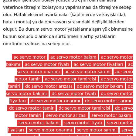
yeterince titreşim izolasyonu yapılmaması da titreşime sebep
olur. Hatalı eksenel ayarlamalar (kaplinlerde ve kayışlarda),
hatalı montaj ya da operasyon sırasındaki değişikliklerden
oluşur. Bu durum servo motor yataklarına aşırı yük binmesine
bunun sonucu olarak da sürtünmenin artıp yatakların
ömrünün azalmasına sebep olur.
ac servo motor
ac servo motor bakım
ac servo motor
bakımı
ac servo motor fiyatı
ac servo motor fiyatları
ac
servo motor onarımı
ac servo motor sarımı
ac servo
motor tamir
ac servo motor tamircisi
ac servo motor
tamiri
dc servo motor arızası
dc servo motor bakım
dc
servo motor bakımı
dc servo motor fiyatı
dc servo motor
fiyatları
dc servo motor onarımı
dc servo motor sarımı
dc servo motor tamir
dc servo motor tamircisi
dc servo
motor tamiri
servo motor arızası
servo motor bakım
servo motor bakımı
servo motor fiyatı
servo motor
fiyatları
servo motor onarımı
servo motor sarımı
servo