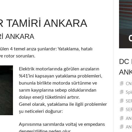
 TAMİRİ ANKARA
I ANKARA
ülen 4 temel arıza şunlardır: Yataklama, hatalı
e rotor sorunları.
DC 
Elektrik motorlarında görülen arızaların
AN
%41’ini kapsayan yataklama problemleri,
bununla birlikte motorda sürtünme ve
CNC
sarım kayıplarına sebep olduklarından
Spi
dolayı enerji tüketimini artırır.
SE
Genel olarak, yataklama ile ilgili problemler
SE
şu neticeleri doğurur:
AN
Aşırıısınma sarımlarda voltaj ve empedans
AN
dengesizliğine neden olur.