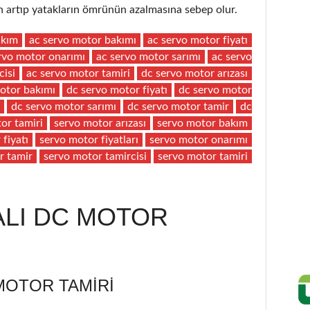
artıp yatakların ömrünün azalmasına sebep olur.
akım
ac servo motor bakımı
ac servo motor fiyatı
rvo motor onarımı
ac servo motor sarımı
ac servo
cisi
ac servo motor tamiri
dc servo motor arızası
otor bakımı
dc servo motor fiyatı
dc servo motor
dc servo motor sarımı
dc servo motor tamir
dc
or tamiri
servo motor arızası
servo motor bakım
fiyatı
servo motor fiyatları
servo motor onarımı
r tamir
servo motor tamircisi
servo motor tamiri
ALI DC MOTOR
MOTOR TAMIRI