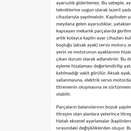
ayarsızlık giderilemez. Bu sebeple, ay
tekniklerine uygun olarak lazerli ya
cihazlarıyla yapılmalıdır. Kaplinden
meydana gelen ayarsızlıklar, yataklard
kapsayan mekanik parçalarda gerilimi 
artık kolayca kaplin ayar cihazları kul
boşluğu (aksak ayak) servo motoru 
yerin ve motorunun ayaklarının hiz
çıkan durum olarak adlandırılır. Bu
eşleme hizalaması değerlendirilip ya
katılmadığı vakit görülür. Aksak ayak
sallanmasına, elektrik servo motorda
titremenin oluşmasına ve sürtünmen
olabilir.
Parçaların balanslarının bozuk yapıl
titreşim olan alanlara yeterince titr
Hatalı eksenel ayarlamalar (kaplinler
sırasındaki değişikliklerden oluşur.