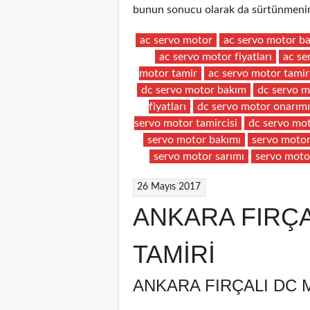
bunun sonucu olarak da sürtünmenin 
ac servo motor
ac servo motor b
ac servo motor fiyatları
ac se
motor tamir
ac servo motor tamir
dc servo motor bakım
dc servo m
fiyatları
dc servo motor onarımı
servo motor tamircisi
dc servo mot
servo motor bakımı
servo motor 
servo motor sarımı
servo moto
26 Mayıs 2017
ANKARA FIRÇ
TAMİRİ
ANKARA FIRÇALI DC 