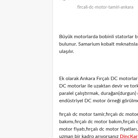
fircali-dc-motor-tamiri-ankara
Büyük motorlarda bobinli statorlar b
bulunur. Samarium kobalt mıknatıslar
ulaşılır.
Ek olarak Ankara Fırçalı DC motorla
DC motorlar ile uzaktan devir ve tor
paralel çalıştırmak, durağan(durgun
endüstriyel DC motor örneği görülme
fırçalı dc motor tamir,fırçalı dc motor
bakımı,fırçalı dc motor bakım,fırçalı 
motor fiyatı,fırçalı dc motor fiyatlar
uzman bir kadro arıyorsanız
DinçKar