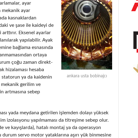
arlamalar, ayar
da mekanik ayar
 yada kasnaklardan
aki ve şase ile kaideyi de
arttırır. Eksenel ayarlar
lanılarak yapılabilir. Ayak
zemine bağlama esnasında
alanmamasından ortaya
 durum çoğu zaman direkt-
tak hizalaması hesaba
ankara usta bobinajcı
, statorun ya da kaidenin
 mekanik gerilim ve
in artmasına sebep
ması yada meydana getirilen işlemden dolayı yüksek
eşim izolasyonu yapılmaması da titreşime sebep olur.
de ve kayışlarda), hatalı montaj ya da operasyon
 Bu durum servo motor yataklarına aşırı yük binmesine