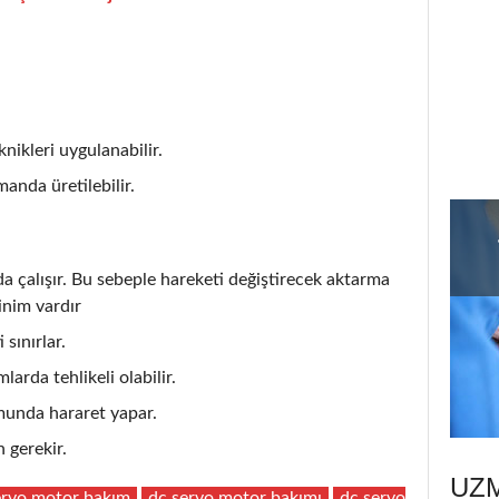
nikleri uygulanabilir.
anda üretilebilir.
çalışır. Bu sebeple hareketi değiştirecek aktarma
inim vardır
 sınırlar.
larda tehlikeli olabilir.
unda hararet yapar.
 gerekir.
UZ
ervo motor bakım
dc servo motor bakımı
dc servo