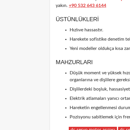
yakın.
+90 532 643 6144
ÜSTÜNLÜKLERI
Hızlıve hassastır.
Harekete sofistike denetim tek
Yeni modeller oldukça kısa zam
MAHZURLARI
Düşük moment ve yüksek hızda 
organlarına ve dişlilere gereks
Dişlilerdeki boşluk, hassasiyeti
Elektrik atlamaları yanıcı ortam
Hareketin engellenmesi durum
Pozisyonu sabitlemek için fren
dc servo motor arızası
dc s