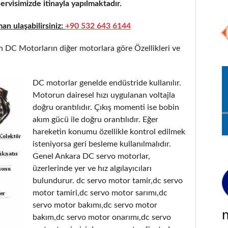
rvisimizde itinayla yapılmaktadır.
n ulaşabilirsiniz:
+90 532 643 6144
 DC Motorların diğer motorlara göre Özellikleri ve
DC motorlar genelde endüstride kullanılır.
Motorun dairesel hızı uygulanan voltajla
doğru orantılıdır. Çıkış momenti ise bobin
akım gücü ile doğru orantılıdır. Eğer
hareketin konumu özellikle kontrol edilmek
isteniyorsa geri besleme kullanılmalıdır.
Genel Ankara DC servo motorlar,
üzerlerinde yer ve hız algılayıcıları
bulundurur. dc servo motor tamir,dc servo
motor tamiri,dc servo motor sarımı,dc
servo motor bakımı,dc servo motor
bakım,dc servo motor onarımı,dc servo