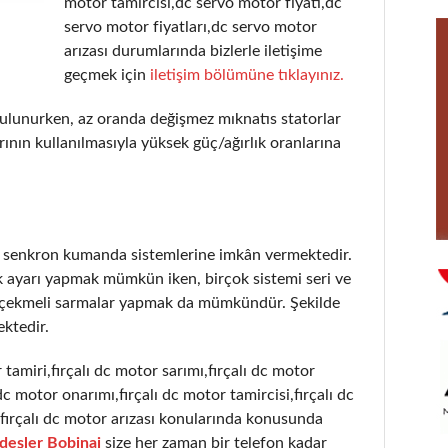
motor tamircisi,dc servo motor fiyatı,dc
servo motor fiyatları,dc servo motor
arızası durumlarında bizlerle iletişime
geçmek için
iletişim bölümüne tıklayınız.
ulunurken, az oranda değişmez mıknatıs statorlar
ının kullanılmasıyla yüksek güç/ağırlık oranlarına
r senkron kumanda sistemlerine imkân vermektedir.
k ayarı yapmak mümkün iken, birçok sistemi seri ve
) çekmeli sarmalar yapmak da mümkündür. Şekilde
ktedir.
 tamiri,fırçalı dc motor sarımı,fırçalı dc motor
dc motor onarımı,fırçalı dc motor tamircisi,fırçalı dc
ı,fırçalı dc motor arızası konularında konusunda
deşler Bobinaj
size her zaman bir telefon kadar