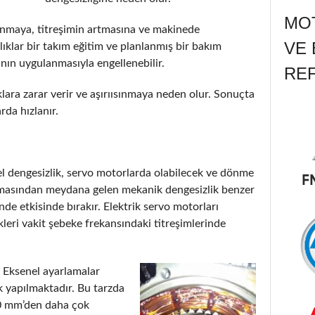
MOT
ınmaya, titreşimin artmasına ve makinede
VE 
lıklar bir takım eğitim ve planlanmış bir bakım
nın uygulanmasıyla engellenebilir.
RE
ara zarar verir ve aşırıısınmaya neden olur. Sonuçta
da hızlanır.
sel dengesizlik, servo motorlarda olabilecek ve dönme
mamasından meydana gelen mekanik dengesizlik benzer
e etkisinde bırakır. Elektrik servo motorları
leri vakit şebeke frekansındaki titreşimlerinde
 Eksenel ayarlamalar
k yapılmaktadır. Bu tarzda
0 mm’den daha çok