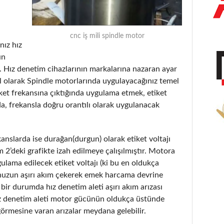
cnc iş mili spindle motor
nız hız
ın
. Hız denetim cihazlarının markalarına nazaran ayar
el olarak Spindle motorlarında uygulayacağınız temel
tiket frekansına çıktığında uygulama etmek, etiket
, frekansla doğru orantılı olarak uygulanacak
anslarda ise durağan(durgun) olarak etiket voltajı
2’deki grafikte izah edilmeye çalışılmıştır. Motora
ulama edilecek etiket voltajı (ki bu en oldukça
unuzun aşırı akım çekerek emek harcama devrine
bir durumda hız denetim aleti aşırı akım arızası
hız denetim aleti motor gücünün oldukça üstünde
 görmesine varan arızalar meydana gelebilir.