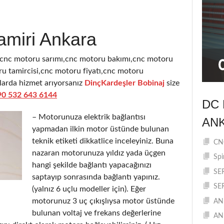
amiri Ankara
,cnc motoru sarımı,cnc motoru bakımı,cnc motoru
u tamircisi,cnc motoru fiyatı,cnc motoru
ularda hizmet arıyorsanız
DinçKardeşler Bobinaj
size
90 532 643 6144
DC 
– Motorunuza elektrik bağlantısı
AN
yapmadan ilkin motor üstünde bulunan
teknik etiketi dikkatlice inceleyiniz. Buna
CNC
nazaran motorunuza yıldız yada üçgen
Spi
hangi şekilde bağlantı yapacağınızı
SE
saptayıp sonrasında bağlantı yapınız.
SE
(yalnız 6 uçlu modeller için). Eğer
motorunuz 3 uç çıkışlıysa motor üstünde
AN
bulunan voltaj ve frekans değerlerine
AN