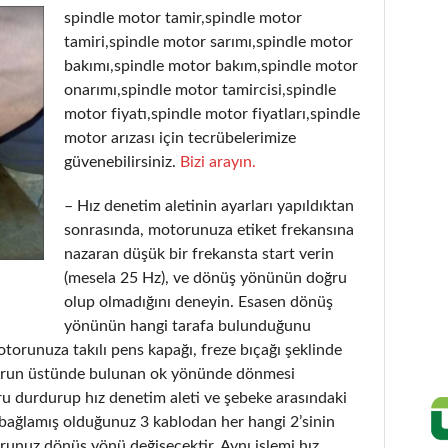
spindle motor tamir,spindle motor
tamiri,spindle motor sarımı,spindle motor
bakımı,spindle motor bakım,spindle motor
onarımı,spindle motor tamircisi,spindle
motor fiyatı,spindle motor fiyatları,spindle
motor arızası için tecrübelerimize
güvenebilirsiniz.
Bizi arayın.
– Hız denetim aletinin ayarları yapıldıktan
sonrasında, motorunuza etiket frekansına
nazaran düşük bir frekansta start verin
(mesela 25 Hz), ve dönüş yönünün doğru
olup olmadığını deneyin. Esasen dönüş
yönünün hangi tarafa bulunduğunu
orunuza takılı pens kapağı, freze bıçağı şeklinde
orun üstünde bulunan ok yönünde dönmesi
ru durdurup hız denetim aleti ve şebeke arasındaki
 bağlamış olduğunuz 3 kablodan her hangi 2’sinin
orunuz dönüş yönü değişecektir. Aynı işlemi hız