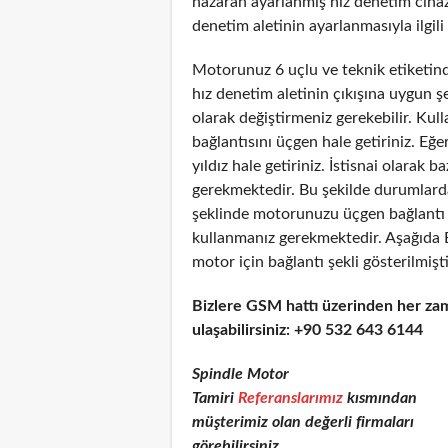
nazaran ayarlanmış hız denetim cihazı
denetim aletinin ayarlanmasıyla ilgili 
Motorunuz 6 uçlu ve teknik etiketinde
hız denetim aletinin çıkışına uygun 
olarak değiştirmeniz gerekebilir. Kul
bağlantısını üçgen hale getiriniz. Eğe
yıldız hale getiriniz. İstisnai olarak
gerekmektedir. Bu şekilde durumlarda
şeklinde motorunuzu üçgen bağlantı şe
kullanmanız gerekmektedir. Aşağıda 
motor için bağlantı şekli gösterilmişti
Bizlere GSM hattı üzerinden her za
ulaşabilirsiniz: +90 532 643 6144
Spindle Motor
Tamiri
Referanslarımız
kısmından
müşterimiz olan değerli firmaları
görebilirsiniz.