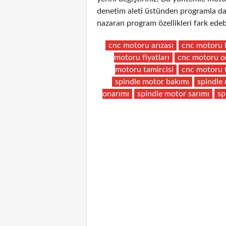
denetim aleti üstünden programla da 
nazaran program özellikleri fark edebi
cnc motoru arızası
cnc motoru 
motoru fiyatları
cnc motoru o
motoru tamircisi
cnc motoru 
spindle motor bakımı
spindle 
onarımı
spindle motor sarımı
sp