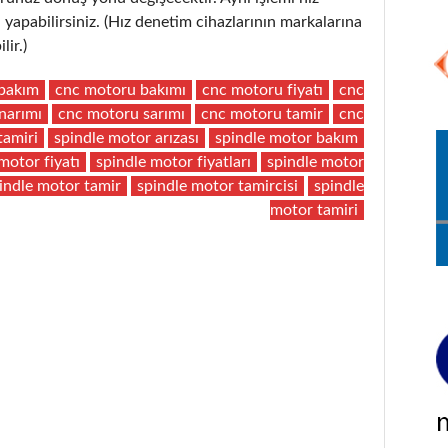
yapabilirsiniz. (Hız denetim cihazlarının markalarına
lir.)
bakım
cnc motoru bakımı
cnc motoru fiyatı
cnc
narımı
cnc motoru sarımı
cnc motoru tamir
cnc
tamiri
spindle motor arızası
spindle motor bakım
motor fiyatı
spindle motor fiyatları
spindle motor
indle motor tamir
spindle motor tamircisi
spindle
motor tamiri