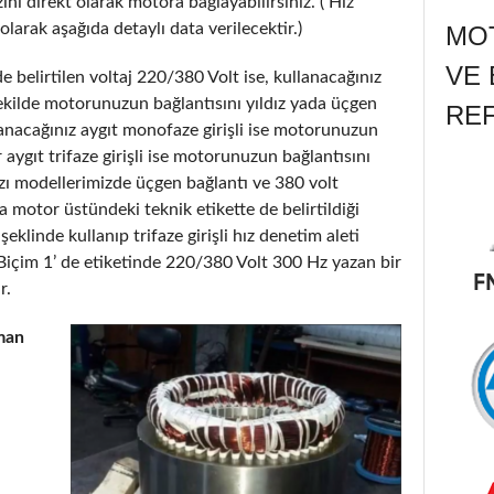
nı direkt olarak motora bağlayabilirsiniz. ( Hız
olarak aşağıda detaylı data verilecektir.)
MOT
VE 
 belirtilen voltaj 220/380 Volt ise, kullanacağınız
şekilde motorunuzun bağlantısını yıldız yada üçgen
RE
lanacağınız aygıt monofaze girişli ise motorunuzun
r aygıt trifaze girişli ise motorunuzun bağlantısını
 bazı modellerimizde üçgen bağlantı ve 380 volt
 motor üstündeki teknik etikette de belirtildiği
klinde kullanıp trifaze girişli hız denetim aleti
Biçim 1’ de etiketinde 220/380 Volt 300 Hz yazan bir
r.
man