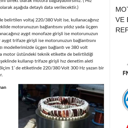
nı direkt olarak motora bağlayabilirsiniz. ( Hız
olarak aşağıda detaylı data verilecektir.)
MOT
VE 
 belirtilen voltaj 220/380 Volt ise, kullanacağınız
şekilde motorunuzun bağlantısını yıldız yada üçgen
RE
lanacağınız aygıt monofaze girişli ise motorunuzun
r aygıt trifaze girişli ise motorunuzun bağlantısını
 bazı modellerimizde üçgen bağlantı ve 380 volt
 motor üstündeki teknik etikette de belirtildiği
klinde kullanıp trifaze girişli hız denetim aleti
Biçim 1’ de etiketinde 220/380 Volt 300 Hz yazan bir
r.
man