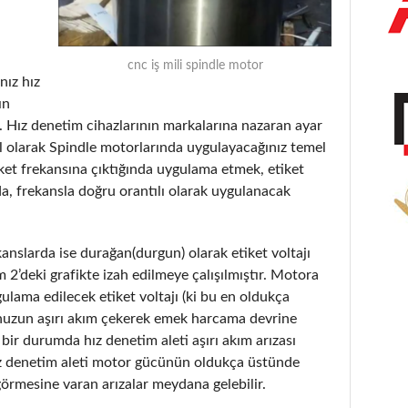
cnc iş mili spindle motor
nız hız
ın
. Hız denetim cihazlarının markalarına nazaran ayar
el olarak Spindle motorlarında uygulayacağınız temel
tiket frekansına çıktığında uygulama etmek, etiket
, frekansla doğru orantılı olarak uygulanacak
anslarda ise durağan(durgun) olarak etiket voltajı
2’deki grafikte izah edilmeye çalışılmıştır. Motora
ulama edilecek etiket voltajı (ki bu en oldukça
unuzun aşırı akım çekerek emek harcama devrine
bir durumda hız denetim aleti aşırı akım arızası
hız denetim aleti motor gücünün oldukça üstünde
 görmesine varan arızalar meydana gelebilir.