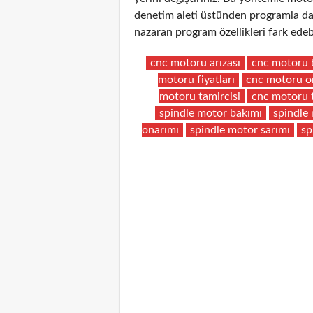
denetim aleti üstünden programla da 
nazaran program özellikleri fark edebi
cnc motoru arızası
cnc motoru 
motoru fiyatları
cnc motoru o
motoru tamircisi
cnc motoru 
spindle motor bakımı
spindle 
onarımı
spindle motor sarımı
sp