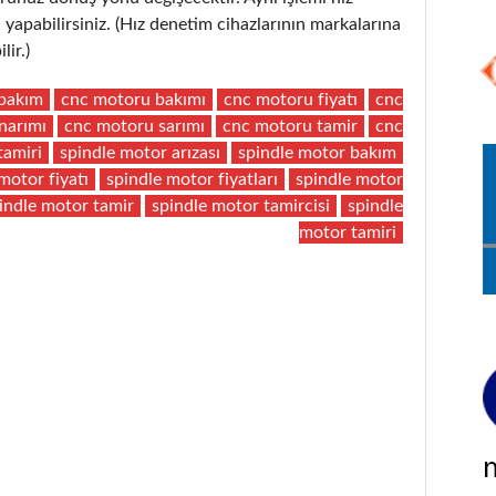
yapabilirsiniz. (Hız denetim cihazlarının markalarına
lir.)
bakım
cnc motoru bakımı
cnc motoru fiyatı
cnc
narımı
cnc motoru sarımı
cnc motoru tamir
cnc
tamiri
spindle motor arızası
spindle motor bakım
motor fiyatı
spindle motor fiyatları
spindle motor
indle motor tamir
spindle motor tamircisi
spindle
motor tamiri