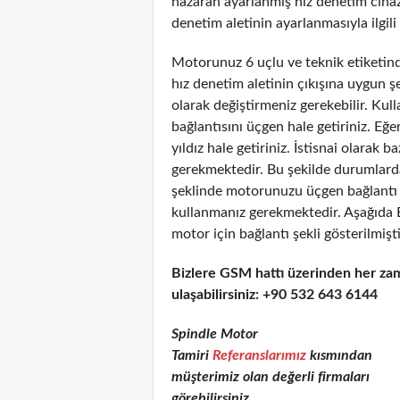
nazaran ayarlanmış hız denetim cihazı
denetim aletinin ayarlanmasıyla ilgili 
Motorunuz 6 uçlu ve teknik etiketinde
hız denetim aletinin çıkışına uygun 
olarak değiştirmeniz gerekebilir. Kul
bağlantısını üçgen hale getiriniz. Eğe
yıldız hale getiriniz. İstisnai olarak
gerekmektedir. Bu şekilde durumlarda
şeklinde motorunuzu üçgen bağlantı şe
kullanmanız gerekmektedir. Aşağıda 
motor için bağlantı şekli gösterilmişti
Bizlere GSM hattı üzerinden her za
ulaşabilirsiniz: +90 532 643 6144
Spindle Motor
Tamiri
Referanslarımız
kısmından
müşterimiz olan değerli firmaları
görebilirsiniz.