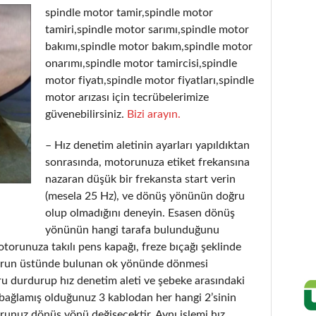
spindle motor tamir,spindle motor
tamiri,spindle motor sarımı,spindle motor
bakımı,spindle motor bakım,spindle motor
onarımı,spindle motor tamircisi,spindle
motor fiyatı,spindle motor fiyatları,spindle
motor arızası için tecrübelerimize
güvenebilirsiniz.
Bizi arayın.
– Hız denetim aletinin ayarları yapıldıktan
sonrasında, motorunuza etiket frekansına
nazaran düşük bir frekansta start verin
(mesela 25 Hz), ve dönüş yönünün doğru
olup olmadığını deneyin. Esasen dönüş
yönünün hangi tarafa bulunduğunu
orunuza takılı pens kapağı, freze bıçağı şeklinde
orun üstünde bulunan ok yönünde dönmesi
ru durdurup hız denetim aleti ve şebeke arasındaki
 bağlamış olduğunuz 3 kablodan her hangi 2’sinin
orunuz dönüş yönü değişecektir. Aynı işlemi hız