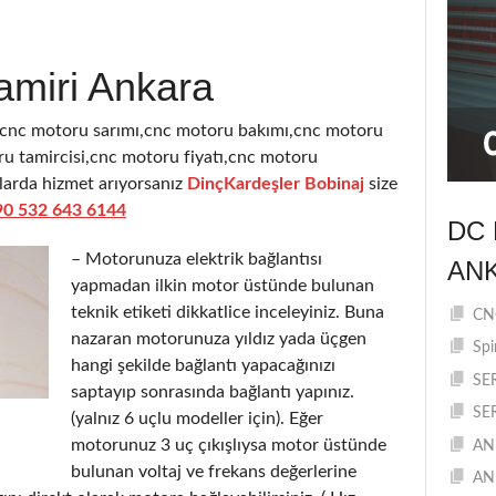
amiri Ankara
,cnc motoru sarımı,cnc motoru bakımı,cnc motoru
u tamircisi,cnc motoru fiyatı,cnc motoru
ularda hizmet arıyorsanız
DinçKardeşler Bobinaj
size
90 532 643 6144
DC 
– Motorunuza elektrik bağlantısı
AN
yapmadan ilkin motor üstünde bulunan
teknik etiketi dikkatlice inceleyiniz. Buna
CNC
nazaran motorunuza yıldız yada üçgen
Spi
hangi şekilde bağlantı yapacağınızı
SE
saptayıp sonrasında bağlantı yapınız.
SE
(yalnız 6 uçlu modeller için). Eğer
motorunuz 3 uç çıkışlıysa motor üstünde
AN
bulunan voltaj ve frekans değerlerine
AN