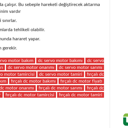
çalışır. Bu sebeple hareketi değiştirecek aktarma
inim vardır
 sınırlar.
larda tehlikeli olabilir.
unda hararet yapar.
 gerekir.
ervo motor bakım
dc servo motor bakımı
dc servo
rı
dc servo motor onarımı
dc servo motor sarımı
vo motor tamircisi
dc servo motor tamiri
fırçalı dc
akım
fırçalı dc motor bakımı
fırçalı dc motor fiyatı
ı dc motor onarımı
fırçalı dc motor sarımı
fırçalı dc
r
fırçalı dc motor tamircisi
fırçalı dc motor tamiri