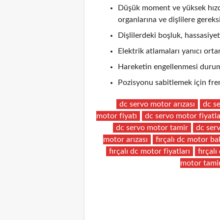
Düşük moment ve yüksek hızda 
organlarına ve dişlilere gereks
Dişlilerdeki boşluk, hassasiyeti
Elektrik atlamaları yanıcı ortam
Hareketin engellenmesi durum
Pozisyonu sabitlemek için fren
dc servo motor arızası
dc s
motor fiyatı
dc servo motor fiyatla
dc servo motor tamir
dc ser
motor arızası
fırçalı dc motor b
fırçalı dc motor fiyatları
fırçal
motor tami