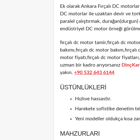
Ek olarak Ankara Fırçalı DC motorla
DC motorlar ile uzaktan devir ve tor
paralel çalıştırmak, durağan(durgun
endüstriyel DC motor örneği görülme
fırçalı dc motor tamir,fırçalı dc motor
bakımı,fırçalı dc motor bakım,fırçalı 
motor fiyatı,fırçalı dc motor fiyatlar
uzman bir kadro arıyorsanız
DinçKar
yakın.
+90 532 643 6144
ÜSTÜNLÜKLERI
Hızlıve hassastır.
Harekete sofistike denetim tek
Yeni modeller oldukça kısa zam
MAHZURLARI