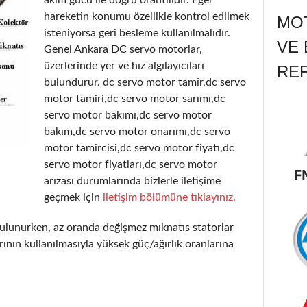
hareketin konumu özellikle kontrol edilmek
MOT
isteniyorsa geri besleme kullanılmalıdır.
VE 
Genel Ankara DC servo motorlar,
üzerlerinde yer ve hız algılayıcıları
RE
bulundurur. dc servo motor tamir,dc servo
motor tamiri,dc servo motor sarımı,dc
servo motor bakımı,dc servo motor
bakım,dc servo motor onarımı,dc servo
motor tamircisi,dc servo motor fiyatı,dc
servo motor fiyatları,dc servo motor
arızası durumlarında bizlerle iletişime
geçmek için
iletişim bölümüne tıklayınız.
ulunurken, az oranda değişmez mıknatıs statorlar
ının kullanılmasıyla yüksek güç/ağırlık oranlarına