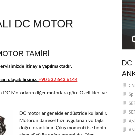
ALI DC MOTOR
MOTOR TAMIRI
DC 
rvisimizde itinayla yapılmaktadır.
AN
n ulaşabilirsiniz:
+90 532 643 6144
CNC
 DC Motorların diğer motorlara göre Özellikleri ve
Spi
SE
SE
DC motorlar genelde endüstride kullanılır.
Motorun dairesel hızı uygulanan voltajla
AN
doğru orantılıdır. Çıkış momenti ise bobin
AN
akım gücü ile doğru orantılıdır. Eğer