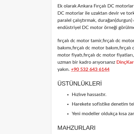
Ek olarak Ankara Fırçalı DC motorla
DC motorlar ile uzaktan devir ve tor
paralel çalıştırmak, durağan(durgun
endüstriyel DC motor örneği görülme
fırçalı dc motor tamir,fırçalı dc motor
bakımı,fırçalı dc motor bakım,fırçalı 
motor fiyatı,fırçalı dc motor fiyatlar
uzman bir kadro arıyorsanız
DinçKar
yakın.
+90 532 643 6144
ÜSTÜNLÜKLERI
Hızlıve hassastır.
Harekete sofistike denetim tek
Yeni modeller oldukça kısa zam
MAHZURLARI