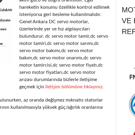
hareketin konumu özellikle kontrol edilmek
MOT
isteniyorsa geri besleme kullanılmalıdır.
VE 
Genel Ankara DC servo motorlar,
üzerlerinde yer ve hız algılayıcıları
RE
bulundurur. dc servo motor tamir,dc servo
motor tamiri,dc servo motor sarımı,dc
servo motor bakımı,dc servo motor
bakım,dc servo motor onarımı,dc servo
motor tamircisi,dc servo motor fiyatı,dc
servo motor fiyatları,dc servo motor
arızası durumlarında bizlerle iletişime
geçmek için
iletişim bölümüne tıklayınız.
ulunurken, az oranda değişmez mıknatıs statorlar
ının kullanılmasıyla yüksek güç/ağırlık oranlarına