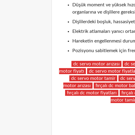
Düşük moment ve yüksek hızda 
organlarına ve dişlilere gereks
Dişlilerdeki boşluk, hassasiyeti
Elektrik atlamaları yanıcı ortam
Hareketin engellenmesi durum
Pozisyonu sabitlemek için fren
dc servo motor arızası
dc s
motor fiyatı
dc servo motor fiyatla
dc servo motor tamir
dc ser
motor arızası
fırçalı dc motor b
fırçalı dc motor fiyatları
fırçal
motor tami