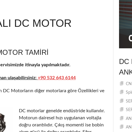
ALI DC MOTOR
MOTOR TAMIRI
DC 
rvisimizde itinayla yapılmaktadır.
AN
n ulaşabilirsiniz:
+90 532 643 6144
CNC
 DC Motorların diğer motorlara göre Özellikleri ve
Spi
SE
SE
DC motorlar genelde endüstride kullanılır.
Motorun dairesel hızı uygulanan voltajla
AN
doğru orantılıdır. Çıkış momenti ise bobin
AN
akım gücü ile doğru orantılıdır. Eğer