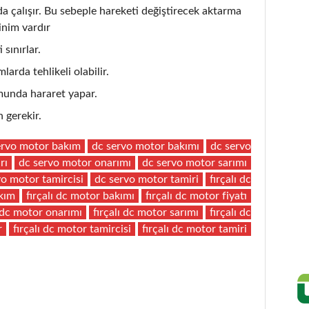
çalışır. Bu sebeple hareketi değiştirecek aktarma
inim vardır
 sınırlar.
larda tehlikeli olabilir.
unda hararet yapar.
 gerekir.
ervo motor bakım
dc servo motor bakımı
dc servo
rı
dc servo motor onarımı
dc servo motor sarımı
vo motor tamircisi
dc servo motor tamiri
fırçalı dc
akım
fırçalı dc motor bakımı
fırçalı dc motor fiyatı
ı dc motor onarımı
fırçalı dc motor sarımı
fırçalı dc
r
fırçalı dc motor tamircisi
fırçalı dc motor tamiri